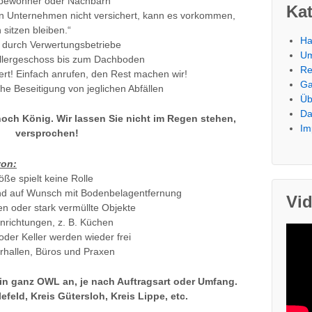
itbewohner oder Nachbarn
Ka
t ein Unternehmen nicht versichert, kann es vorkommen,
sitzen bleiben.“
Ha
durch Verwertungsbetriebe
U
llergeschoss bis zum Dachboden
Re
ert! Einfach anrufen, den Rest machen wir!
Ga
e Beseitigung von jeglichen Abfällen
Üb
Da
noch König. Wir lassen Sie nicht im Regen stehen,
Im
versprochen!
von:
e spielt keine Rolle
nd auf Wunsch mit Bodenbelagentfernung
Vi
n oder stark vermüllte Objekte
richtungen, z. B. Küchen
er Keller werden wieder frei
hallen, Büros und Praxen
 in ganz OWL an, je nach Auftragsart oder Umfang.
efeld, Kreis Gütersloh, Kreis Lippe, etc.