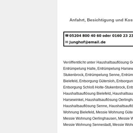
Anfahrt, Besichtigung und Kost
Veröffentlicht unter
Haushaltsauflösung
Ge
Entrümpelung Halle
,
Entrümpelung Harsew
Stukenbrock
,
Entrümpelung Senne
,
Entrüm
Bielefeld
,
Entsorgung Gütersloh
,
Entsorgun
Entsorgung Schloß Holte-Stukenbrock
,
Ent
Haushaltsauflösung Bielefeld
,
Haushaltsau
Harsewinkel
,
Haushaltsauflösung Oerling
Haushaltsauflösung Senne
,
Haushaltsaufl
Wohnung Bielefeld
,
Messie Wohnung Güte
Messie Wohnung Oerlinghausen
,
Messie W
Messie Wohnung Sennestadt
,
Messie Woh