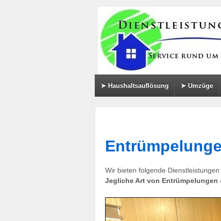
↓
SKIP
TO
MAIN
CONTENT
➤ Haushaltsauflösung
➤ Umzüge
Entrümpelung
Wir bieten folgende Dienstleistungen
Jegliche Art von Entrümpelungen 
info heading
info content