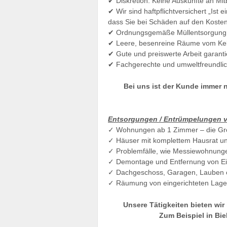
✔ Diskretion: Keine Auskünfte an M
✔ Wir sind haftpflichtversichert „Is
dass Sie bei Schäden auf den Kosten 
✔ Ordnungsgemäße Müllentsorgung 
✔ Leere, besenreine Räume vom Ke
✔ Gute und preiswerte Arbeit garanti
✔ Fachgerechte und umweltfreundlich
Bei uns ist der Kunde immer 
Entsorgungen / Entrümpelungen 
✓ Wohnungen ab 1 Zimmer – die Größ
✓ Häuser mit komplettem Hausrat u
✓ Problemfälle, wie Messiewohnunge
✓ Demontage und Entfernung von Ein
✓ Dachgeschoss, Garagen, Lauben od
✓ Räumung von eingerichteten Lager
Unsere Tätigkeiten bieten wir
Zum Beispiel in Biel