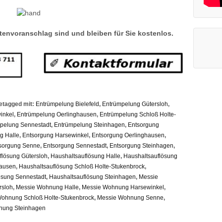
envoranschlag sind und bleiben für Sie kostenlos.
tagged mit:
Entrümpelung Bielefeld
,
Entrümpelung Gütersloh
,
inkel
,
Entrümpelung Oerlinghausen
,
Entrümpelung Schloß Holte-
pelung Sennestadt
,
Entrümpelung Steinhagen
,
Entsorgung
g Halle
,
Entsorgung Harsewinkel
,
Entsorgung Oerlinghausen
,
sorgung Senne
,
Entsorgung Sennestadt
,
Entsorgung Steinhagen
,
flösung Gütersloh
,
Haushaltsauflösung Halle
,
Haushaltsauflösung
hausen
,
Haushaltsauflösung Schloß Holte-Stukenbrock
,
ösung Sennestadt
,
Haushaltsauflösung Steinhagen
,
Messie
rsloh
,
Messie Wohnung Halle
,
Messie Wohnung Harsewinkel
,
ohnung Schloß Holte-Stukenbrock
,
Messie Wohnung Senne
,
nung Steinhagen