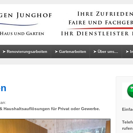
➤ Renovierungsarbeiten
➤ Gartenarbeiten
➤ Über uns…
➤ I
en
 an:
& Haushaltsauflösungen für Privat oder Gewerbe.
Einf
Telef
rufen