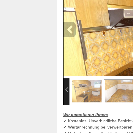
W
ir gar
anti
eren Ihnen:
✔ Kostenlos: Unverbindliche Besicht
✔ Wertanrechnung bei verwertbare