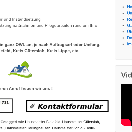
Ha
U
Re
ur und Instandsetzung
Ga
setzungmaßnahmen und Pflegearbeiten rund um Ihre
Üb
Da
Im
 in ganz OWL an, je nach Auftragsart oder Umfang.
efeld, Kreis Gütersloh, Kreis Lippe, etc.
Vi
hren Anruf freuen wir uns !
Getagged mit:
Hausmeister Bielefeld
,
Hausmeister Gütersloh
,
el
,
Hausmeister Oerlinghausen
,
Hausmeister Schloß Holte-