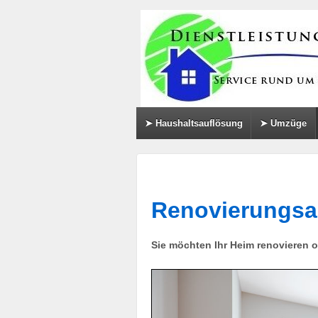
↓
SKIP
TO
MAIN
CONTENT
➤ Haushaltsauflösung
➤ Umzüge
Renovierungsa
Sie möchten Ihr Heim renovieren 
info heading
info content