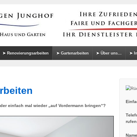
➤ Renovierungsarbeiten
➤ Gartenarbeiten
➤ Über uns…
➤ I
rbeiten
Einf
oder einfach mal wieder „auf Vordermann bringen“?
Telef
rufen
Name