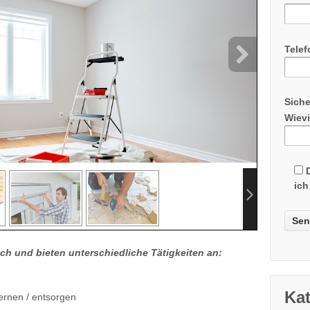
Tele
Siche
Wievi
ich
ich und bieten unterschiedliche Tätigkeiten an:
Ka
ernen / entsorgen