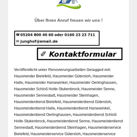
Über Ihren Anruf freuen wir uns !
Veröffentlicht unter
Renovierungsarbeiten
Getagged mit:
Hausmeister Bielefeld
,
Hausmeister Gütersloh
,
Hausmeister
Halle
,
Hausmeister Harsewinkel
,
Hausmeister Oerlinghausen
,
Hausmeister Schloß Holte-Stukenbrock
,
Hausmeister Senne
,
Hausmeister Sennestadt
,
Hausmeister Steinhagen
,
Hausmeisterdienst Bielefeld
,
Hausmeisterdienst Gütersloh
,
Hausmeisterdienst Halle
,
Hausmeisterdienst Harsewinkel
,
Hausmeisterdienst Oerlinghausen
,
Hausmeisterdienst Schloß
Holte-Stukenbrock
,
Hausmeisterdienst Senne
,
Hausmeisterdienst
Sennestadt
,
Hausmeisterdienst Steinhagen
,
Hausmeisterservice
Bielefeld
,
Hausmeisterservice Gütersloh
,
Hausmeisterservice